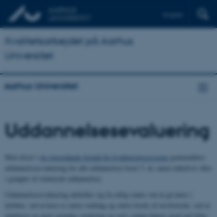
English
Kvalitetsarbejdet på Aarhus
Universitet
Aarhus Universitet
Uddannelsesevaluering
Med afsæt i
de overordnede formål for kvalitetsprocesserne
gennemføres
uddannelsesevaluering for alle uddannelser hvert 5. år, enten enkeltvis eller
i grupper af relaterede uddannelser.
Uddannelsesevaluering adskiller sig fra årlig status ved at gå mere i
dybden, ved at have et større omfang og større kreds af involverede, ved at
indebære en mere grundig vurdering og ved i endnu højere grad end årlig