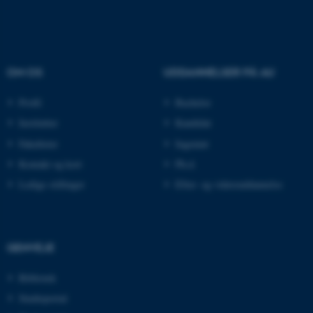
OM OS
UDDANNELSER PÅ AU
Profil
Bachelor
Institutter
Kandidat
Fakulteter
Ingeniør
Kontakt og kort
Ph.d.
ASP.NET_SessionId
Ledige stillinger
Efter- og videreuddannelse
Microsoft Corporation
.au.dk
GENVEJE
JSESSIONID
Oracle Corporation
.au.dk
Bibliotek
Studieportal