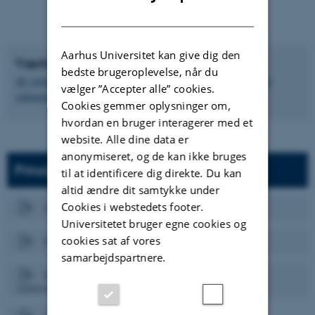
DANISH
Aarhus Universitet kan give dig den
Værktøjer
bedste brugeroplevelse, når du
AU vejledning til institutlederredegørelse (forskning og generelt
vælger ”Accepter alle” cookies.
videngrundlag)
Cookies gemmer oplysninger om,
hvordan en bruger interagerer med et
website. Alle dine data er
anonymiseret, og de kan ikke bruges
Principper og retningslinjer
til at identificere dig direkte. Du kan
altid ændre dit samtykke under
Cookies i webstedets footer.
Aarhus Universitets kvalitetspolitik
Universitetet bruger egne cookies og
cookies sat af vores
Retningslinje for uddannelseskvalitetsprocesser
samarbejdspartnere.
Retningslinje for valg af eksterne eksperter ved
uddannelsesevaluering