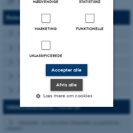
Samtaleguide til EVU og små uddannelser
NØDVENDIGE
STATISTISKE
Relevante henvisninger
MARKETING
FUNKTIONELLE
Uddannelsesevaluering på Arts
Uddannelsesevaluering på Aarhus BSS
UKLASSIFICEREDE
Uddannelsesevaluering på Health
Accepter alle
Uddannelsesevaluering på Natural Sciences
Afvis alle
Uddannelsesevaluering på Technical Sciences
Læs mere om cookies
Uddannelsesdata i Power BI
Nødvendige
Statistiske
Marketing
Datapakker - se under emnet ’Datapakker og supplerende
nøgletal’
Funktionelle
Uklassificerede