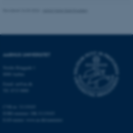
Revideret 24.03.2026
-
Astrid Marie Gad Knudsen
Nødvendige cookies hjælper
med at gøre hjemmesiden
brugbar ved at aktivere nogle
grundlæggende funktioner
som navigation mm.
AARHUS UNIVERSITET
Hjemmesiden kan ikke
fungerer uden disse cookies.
Nordre Ringgade 1
8000 Aarhus
Email: au@au.dk
Navn
Udbyder / Domæne
Tlf: 8715 0000
be_typo_user
TYPO3 Association
.au.dk
CVR-nr: 31119103
EORI-nummer: DK-31119103
EAN-numre:
www.au.dk/eannumre
fe_typo_user
Typo3 Association
.au.dk