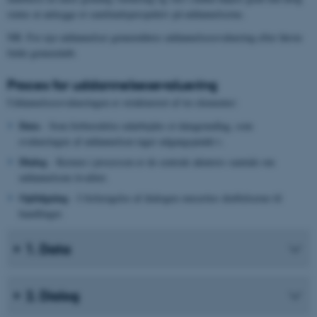
status at anlægge et samfundsperspektiv på uddannelserne.
NB: For nye uddannelser gennemføres uddannelsesevaluering efter første
fulde gennemløb.
Proces for uddannelsesevaluering
Uddannelsesevalueringen er struktureret af tre elementer:
Data
- Som forberedelse udarbejdes et datagrundlag, som
evalueringen af uddannelsen tager udgangspunkt i.
Dialog
- Kernen i processen er de centrale aktørers samtale om
uddannelsens kvalitet.
Opfølgning
- I forlængelse af dialogen omsættes drøftelserne til
handlinger.
1. Data
2. Dialog