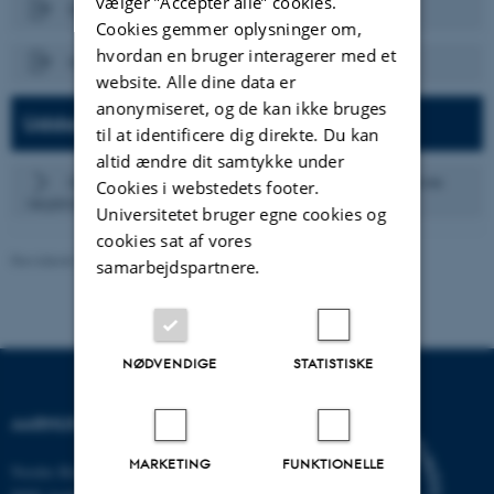
vælger ”Accepter alle” cookies.
Grænseværdioversigt ordinær
Cookies gemmer oplysninger om,
hvordan en bruger interagerer med et
Indikator- og nøgletalsoversigt EVU
website. Alle dine data er
anonymiseret, og de kan ikke bruges
Uddannelsesdata i Power BI
til at identificere dig direkte. Du kan
altid ændre dit samtykke under
Datapakker - se under emnet ’Datapakker og supplerende
Cookies i webstedets footer.
nøgletal’
Universitetet bruger egne cookies og
cookies sat af vores
Revideret 24.03.2026
-
Astrid Marie Gad Knudsen
samarbejdspartnere.
NØDVENDIGE
STATISTISKE
AARHUS UNIVERSITET
MARKETING
FUNKTIONELLE
Nordre Ringgade 1