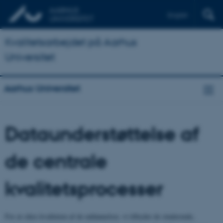
English
Kvalitetsarbejdet på Aarhus
Universitet
Aarhus Universitet
Dataunderstøttelse af
de centrale
kvalitetsprocesser
For at sikre kvaliteten af de uddannelser, vi tilbyder de studerende,