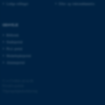
Ledige stillinger
Efter- og videreuddannelse
grundlæggende funktioner
som navigation mm.
Hjemmesiden kan ikke
fungerer uden disse cookies.
GENVEJE
Bibliotek
Navn
Udbyder / Domæne
Studieportal
be_typo_user
Ph.d.-portal
TYPO3 Association
.au.dk
Medarbejderportal
Alumneportal
fe_typo_user
Typo3 Association
.au.dk
©
—
Cookies på au.dk
Privatlivspolitik
Tilgængelighedserklæring