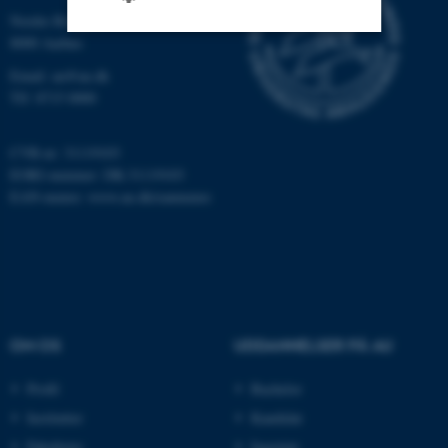
Nordre Ringgade 1
8000 Aarhus
Nødvendige
Statistiske
Marketing
Email: au@au.dk
Tlf: 8715 0000
Funktionelle
Uklassificerede
CVR-nr: 31119103
EORI-nummer: DK-31119103
Nødvendige cookies hjælper
EAN-numre:
www.au.dk/eannumre
med at gøre hjemmesiden
brugbar ved at aktivere nogle
grundlæggende funktioner
som navigation mm.
Hjemmesiden kan ikke
fungerer uden disse cookies.
OM OS
UDDANNELSER PÅ AU
Profil
Bachelor
Institutter
Kandidat
Navn
Udbyder / Domæne
Fakulteter
Ingeniør