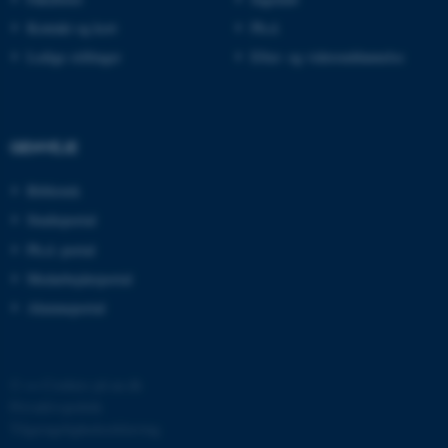
be_typo_user
TYPO3 Association
.au.dk
Kontakt og kort
Ph.d.
Ledige stillinger
Efter- og videreuddannelse
fe_typo_user
Typo3 Association
.au.dk
GENVEJE
Bibliotek
Studieportal
Ph.d.-portal
Medarbejderportal
Alumneportal
ASP.NET_SessionId
©
—
Cookies på au.dk
Microsoft Corporation
.au.dk
Privatlivspolitik
Tilgængelighedserklæring