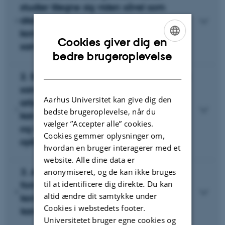
studier tilegne sig viden såvel som
akademiske og praksisret-tede
kompetencer, der modsvarer
Cookies giver dig en
samfundets behov
ENGLISH
bedre brugeroplevelse
DANISH
2. Studerende skal have mulighed for at
samarbejde med aktører på
Aarhus Universitet kan give dig den
arbejdsmarkedet, så deres faglighed
bedste brugeroplevelse, når du
kan bringes i spil i relevante kontekster,
vælger ”Accepter alle” cookies.
og netværk med aftagere kan
Cookies gemmer oplysninger om,
opbygges
hvordan en bruger interagerer med et
website. Alle dine data er
3. AU ønsker at sikre uddannelsernes
anonymiseret, og de kan ikke bruges
til at identificere dig direkte. Du kan
fornødne relevans gennem en løbende
altid ændre dit samtykke under
kontakt med aftagere af AU’s
Cookies i webstedets footer.
kandidater
Universitetet bruger egne cookies og