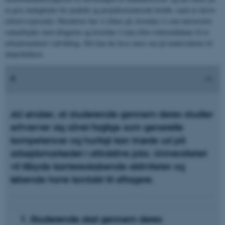
at give muligheder for praktik og projektorienterede forløb, samt at skrive
erhvervsspecialer. Herudover har vi fokus på, hvordan vi som universitet
samarbejder med aftagerne og hvordan vi kan efter-videreuddanne til et
arbejdsmarked i udvikling. Det kan du læse mere om på undersiderne til
delpolitikken.
AU ønsker, at studerende gennem deres studier
erhverver sig såvel faglige som generelle
kompetencer og hurtigt kan træde ud på
arbejdsmarkedet i attraktive jobs. Universitetet
vil tilbyde karriereskabende aktiviteter og
løbende have kontakt til aftagere.
1. Studerende skal gennem deres