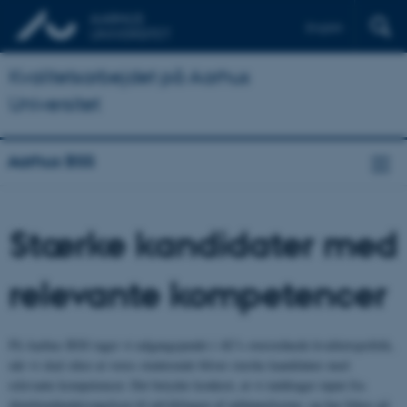
English
Kvalitetsarbejdet på Aarhus
Universitet
Aarhus BSS
Stærke kandidater med
relevante kompetencer
På Aarhus BSS tager vi udgangspunkt i AU's overordnede kvalitetspolitik,
når vi skal sikre at vores studerende bliver stærke kandidater med
relevante kompetencer. Det betyder konkret, at vi inddrager input fra
dimittendundersøgelsen til udviklingen af uddannelserne, og har fokus på