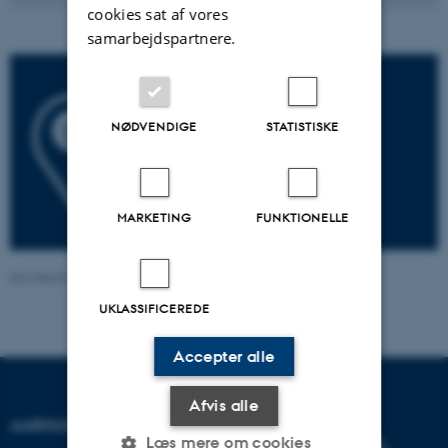
cookies sat af vores
samarbejdspartnere.
NØDVENDIGE
STATISTISKE
MARKETING
FUNKTIONELLE
Revideret 24.03.2026
-
Astrid Marie Gad Knudsen
UKLASSIFICEREDE
Accepter alle
Afvis alle
AARHUS UNIVERSITET
Læs mere om cookies