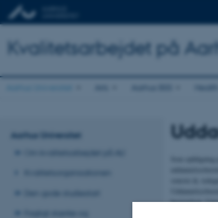
Kvalitetsarbejdet på Aar
Aarhus Universitet
Arts
Aarhus BSS
Healt
Udda
Aarhus Universitet
Om kvalitetsarbejdet på AU
Som opfølgning p
uddannelsesberet
Kvalitetsorganisationen
seneste år, rede
Uddannelsesberetn
Den gode studiestart
bestyrelsen. Uni
Ledelsespåtegnin
Fagligt stærke og