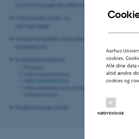
sammenhængende uddannelser
Cookie
Motiverende studie- og
læringsmiljøer
Stærke kandidater med relevante
kompetencer
Aarhus Univers
cookies. Cooki
Kvalitetsprocesserne
Alle dine data 
Årlig status
altid ændre di
Uddannelsesevaluering
cookies og coo
Uddannelsesberetning
Dataunderstøttelse af de centrale
kvalitetsprocesser
Studieordninger på AU
NØDVENDIGE
Revideret 17.03