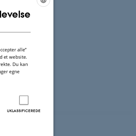
levelse
ENGLISH
DANISH
ccepter alle”
 et website.
irekte. Du kan
uger egne
UKLASSIFICEREDE