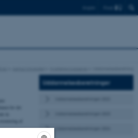
Find
English
å AU
Aarhus Universitet
Kvalitetsprocesserne
Uddannelsesberetning
Uddannelsesberetninger
Uddannelsesberetningen 2022
let
lanen for det
Uddannelsesberetningen 2023
nde år.
rientering af
Uddannelsesberetningen 2024
ering.