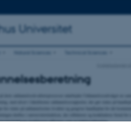
hus Universitet
h
Natural Sciences
Technical Sciences
Kvalitetsarbejdet p
nnelsesberetning
å årets uddannelseskvalitetsprocesser udarbejder Uddannelsesudvalget en sam
ning, med afsæt i fakultternes uddannelsesrapporter, der gør status på handlep
gør for status på uddannelsernes kvalitet og gengiver handleplan for det komme
ingen drøftes i universitetsledelsen, der reflekterer og konkluderer forud for o
versitetsledelsens konklusion udformes som en ledelsespåtegning.
gen forelægges sammen med uddannelsesberetningen for bestyrelsen til orient