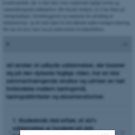
kvalitetspolitik, når vi skal sikre vores studerende fagligt stærke og
sammenhængende uddannelser. Det betyder konkret, at vi har fokus på
videngrundlaget, tilrettelæggelsen og rammerne for udvikling af
uddannelserne, og det med input fra den løbende undervisningsevaluering.
Det kan du læse mere om på undersiderne til delpolitikken.
AU ønsker at udbyde uddannelser, der baserer
sig på den dybeste faglige viden, har en klar
sammenhængende struktur og udviser en tæt
forbindelse mellem læringsmål,
læringsaktiviteter og eksamensformer.
1. Studerende skal erfare, at AU’s
uddannelser er funderet på dyb