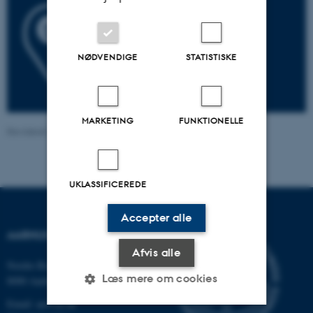
NØDVENDIGE
STATISTISKE
MARKETING
FUNKTIONELLE
Revideret 24.03.2026
-
Astrid Marie Gad Knudsen
UKLASSIFICEREDE
Accepter alle
AARHUS UNIVERSITET
Afvis alle
Nordre Ringgade 1
Læs mere om cookies
8000 Aarhus
Email: au@au.dk