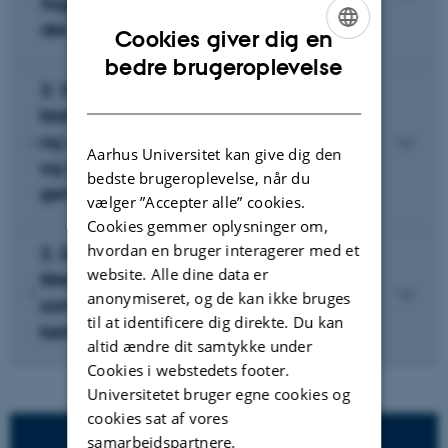
faglighed og bibringer dem indsigter i
det nyeste vidensgrundlag
Cookies giver dig en
ENGLISH
bedre brugeroplevelse
2. Uddannelser på AU skal struktureres
DANISH
klart, så sammenhænge, progression
og valgmuligheder fremstår indlysende
Aarhus Universitet kan give dig den
og understøtter den studerende i at
bedste brugeroplevelse, når du
gennemføre uddannelsen
vælger ”Accepter alle” cookies.
Cookies gemmer oplysninger om,
hvordan en bruger interagerer med et
3. De enkelte undervisningsforløb skal
website. Alle dine data er
tilrettelægges, så der er en tydelig
anonymiseret, og de kan ikke bruges
sammenhæng mellem læringsmål,
til at identificere dig direkte. Du kan
læringsaktiviteter og eksamensformer
altid ændre dit samtykke under
Cookies i webstedets footer.
Universitetet bruger egne cookies og
cookies sat af vores
samarbejdspartnere.