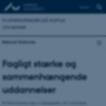
English
Kvalitetsarbejdet på Aarhus
Universitet
Natural Sciences
Fagligt stærke og
sammenhængende
uddannelser
På Natural Sciences tager vi udgangspunkt i AU's overordnede