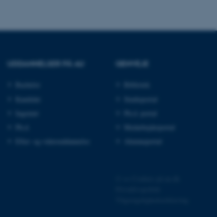
 vores CMS-udbyder,
UDDANNELSER PÅ AU
GENVEJE
identificere en backend-
bruger er logget ind i
Bachelor
Bibliotek
rbundet med Typo3-
Kandidat
Studieportal
emet. Det bruges generelt
ntifikator for at gøre det
Ingeniør
Ph.d.-portal
præferencer, men i mange
 ikke nødvendigt, da det
Ph.d.
Medarbejderportal
lt af platformen, skønt
webstedsadministratorer. I
Efter- og videreuddannelse
Alumneportal
dstillet til at blive
en browsersession. Det
entifikator i stedet for
ose platform session
©
—
Cookies på au.dk
emmesider, som er skrevet
Privatlivspolitik
gi. Den bruges af serveren
onym brugersession.
Tilgængelighedserklæring
session cookie, brugt af
Bruges normalt til at