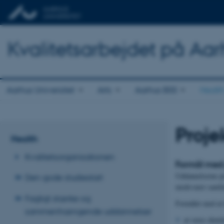
Kvalitetsarbejdet på Aar
Aarhus Universitet
Arts
Aarhus BSS
Healt
Proje
Health
Kvalitetsorganisationen
Formål med 
Uddannelserne på
Den gode studiestart
modsvarer samfun
Fagligt stærke og
Formålet med at 
sammenhængende uddannelser
at vores dimi