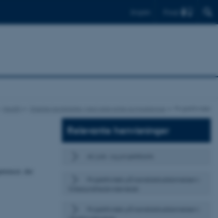
Find
English
Health
Stærke kandidater med relevante kompetencer
Projektforløb
Relevante henvisninger
AU job- og projektbank
etencer, der
Projektforløb på kandidatuddannelsen i
folkesundhedsvidenskab
Projektforløb på kandidatuddannelsen i