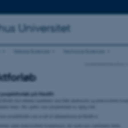
hus Universitet
h
Natural Sciences
Technical Sciences
Kvalitetsarbejdet på AU
ktforløb
projektforløb på Health
 Health skal uddanne kandidater med både akademiske og praksisrettede komp
dets behov. Her spiller vores projektforløb en vigtig rolle.
have projektforløb som en del af uddannelserne på Health er:
ttender opnår praksisrettede kompetencer, der modsvarer samfundets behov