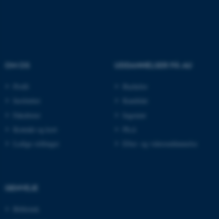
Funktionelle
Uklassificerede
Nødvendige cookies hjælper
med at gøre hjemmesiden
OM OS
UDDANNELSER PÅ AU
brugbar ved at aktivere nogle
grundlæggende funktioner
Profil
Bachelor
som navigation mm.
Institutter
Kandidat
Hjemmesiden kan ikke
fungerer uden disse cookies.
Fakulteter
Ingeniør
Kontakt og kort
Ph.d.
Ledige stillinger
Efter- og videreuddannelse
Navn
Udbyder / Domæne
be_typo_user
TYPO3 Association
.au.dk
GENVEJE
Bibliotek
fe_typo_user
Typo3 Association