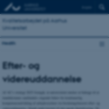
English
Kvalitetsarbejdet på Aarhus
Universitet
Health
Efter- og
videreuddannelse
Af AU’s strategi 2025 fremgår, at universitetet ønsker at bidrage til at
imødekomme samfundets stigende behov for kontinuerlig
kompetenceudvikling af arbejdsstyrken via forskningsbaseret efter- og
videreuddannelse, blandt andet knyttet til den øgede digitalisering. De