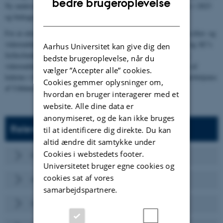
bedre brugeroplevelse
Ny undersøgelse af EVU-studerendes arbejdsmarked præsenteres i 2023
DANISH
og bidrager til vurdering af uddannelsernes relevans.
For at sikre erfaringsudveksling, koordinering og samarbejde om efter- og
videreuddannelse på tværs af fakulteternes administrative centre og AU’s
Aarhus Universitet kan give dig den
fællesfunktioner har vi etableret et tværgående bånd for efter- og
bedste brugeroplevelse, når du
videreuddannelse (EVU-båndet). Båndets medlemmer er udpeget af
vælger ”Accepter alle” cookies.
lederne i fakulteternes administrative centre, og båndet sekretariatsbetjenes
Cookies gemmer oplysninger om,
af Uddannelsesstrategisk Sekretariat.
hvordan en bruger interagerer med et
website. Alle dine data er
anonymiseret, og de kan ikke bruges
Relevante henvisninger
til at identificere dig direkte. Du kan
altid ændre dit samtykke under
Cookies i webstedets footer.
EVU portalen
Universitetet bruger egne cookies og
cookies sat af vores
Alumnenetværk
samarbejdspartnere.
Sagsbehandlingsportal