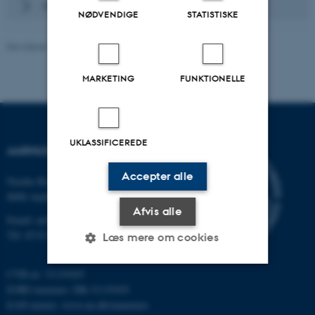
Båndet for EVU
NØDVENDIGE
STATISTISKE
Revideret 24.03.2026
-
Health Studier
MARKETING
FUNKTIONELLE
UKLASSIFICEREDE
AARHUS UNIVERSITET
Accepter alle
Nordre Ringgade 1
8000 Aarhus
Afvis alle
Email: au@au.dk
Tlf: 8715 0000
Læs mere om cookies
CVR-nr: 31119103
EORI-nummer: DK-31119103
Nødvendige
Statistiske
Marketing
EAN-numre:
www.au.dk/eannumre