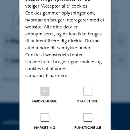
vælger ”Accepter alle” cookies.
Cookies gemmer oplysninger om,
hvordan en bruger interagerer med et
website. Alle dine data er
anonymiseret, og de kan ikke bruges
Princippet om alignment
til at identificere dig direkte. Du kan
altid ændre dit samtykke under
Cookies i webstedets footer.
Juridiske krav om alignment
Universitetet bruger egne cookies og
cookies sat af vores
samarbejdspartnere.
Revideret 24.03.2026
-
Astrid Marie Gad Knudsen
NØDVENDIGE
STATISTISKE
AARHUS UNIVERSITET
MARKETING
FUNKTIONELLE