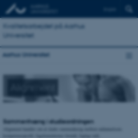
English
Kvalitetsarbejdet på Aarhus
Universitet
Aarhus Universitet
Alignment
Sammenhæng i studieordningen
Alignment handler om at skabe sammenhæng mellem uddannelsens
kompetenceprofil, fagelementernes formål, faglige mål,