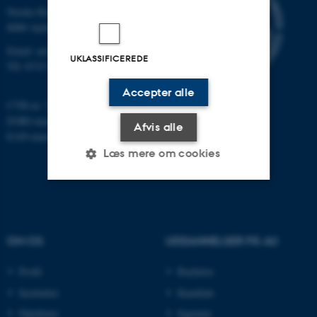
Nordre Ringgade 1
8000 Aarhus
Email: au@au.dk
UKLASSIFICEREDE
Tlf: 8715 0000
Accepter alle
CVR-nr: 31119103
EORI-nummer: DK-31119103
Afvis alle
EAN-numre:
www.au.dk/eannumre
Læs mere om cookies
Nødvendige
Statistiske
Marketing
Funktionelle
Uklassificerede
OM OS
UDDANNELSER PÅ AU
Profil
Bachelor
Institutter
Kandidat
Nødvendige cookies hjælper
med at gøre hjemmesiden
Fakulteter
Ingeniør