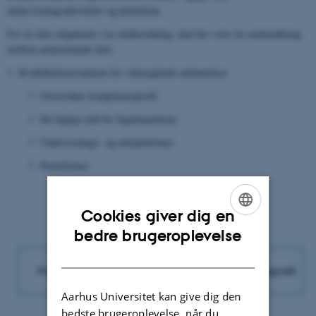
undervisningsaktiviteter og prøveform.
For at sikre alignment i en studieordning, skal der være en sammenhæng
mellem nedenstående dele:
Kvalifikationsrammen for videregående uddannelser
Overordnet kompetenceprofil
De faglige mål for fagelementerne
Undervisnings- og arbejdsformer
Prøveformer
Cookies giver dig en
ENGLISH
bedre brugeroplevelse
DANISH
Aarhus Universitet kan give dig den
bedste brugeroplevelse, når du