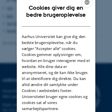
Cookies giver dig en
Arts
ENGLISH
bedre brugeroplevelse
BSS
DANISH
Nat-Tech
Health
Aarhus Universitet kan give dig den
bedste brugeroplevelse, når du
Revideret 14.09.2023
-
Astrid Marie Gad Knudsen
vælger ”Accepter alle” cookies.
Cookies gemmer oplysninger om,
hvordan en bruger interagerer med et
website. Alle dine data er
anonymiseret, og de kan ikke bruges
til at identificere dig direkte. Du kan
AARHUS UNIVERSITET
altid ændre dit samtykke under
Cookies i webstedets footer.
Nordre Ringgade 1
Universitetet bruger egne cookies og
8000 Aarhus
cookies sat af vores
Email: au@au.dk
samarbejdspartnere.
Tlf: 8715 0000