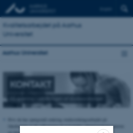
English
Kvalitetsarbejdet på Aarhus
Universitet
Aarhus Universitet
KONTAKT
Få sparring i udviklingen af studieordninger
Hvis du har spørgsmål omkring studieordningsarbejdet på
fakulteterne er du velkommen til at kontakte administrationscenterne
på følgende mailadresser: