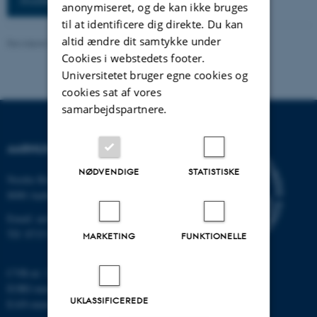
anonymiseret, og de kan ikke bruges
til at identificere dig direkte. Du kan
altid ændre dit samtykke under
Revideret 24.03.2026
-
Astrid Marie Gad Knudsen
Cookies i webstedets footer.
Universitetet bruger egne cookies og
cookies sat af vores
samarbejdspartnere.
AARHUS UNIVERSITET
NØDVENDIGE
STATISTISKE
Nordre Ringgade 1
8000 Aarhus
Email: au@au.dk
Tlf: 8715 0000
MARKETING
FUNKTIONELLE
CVR-nr: 31119103
EORI-nummer: DK-31119103
UKLASSIFICEREDE
EAN-numre:
www.au.dk/eannumre