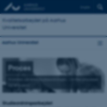
English
Kvalitetsarbejdet på Aarhus
Universitet
Aarhus Universitet
Proces
Hvordan udvikles studieordningen, i hvilke processer
og af hvem?
Studieordningsarbejdet