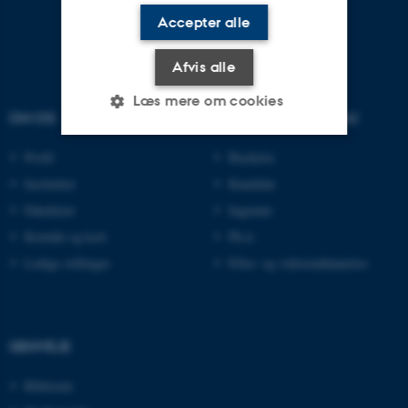
Accepter alle
Afvis alle
Læs mere om cookies
OM OS
UDDANNELSER PÅ AU
Profil
Bachelor
Nødvendige
Statistiske
Marketing
Institutter
Kandidat
Funktionelle
Uklassificerede
Fakulteter
Ingeniør
Kontakt og kort
Ph.d.
Ledige stillinger
Efter- og videreuddannelse
Nødvendige cookies hjælper
med at gøre hjemmesiden
brugbar ved at aktivere nogle
GENVEJE
grundlæggende funktioner
som navigation mm.
Bibliotek
Hjemmesiden kan ikke