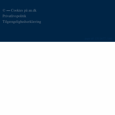
©
—
Cookies på au.dk
Privatlivspolitik
Tilgængelighedserklæring
1511677 / i40