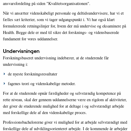
ansvarsfordeling på siden "Kvalitetsorganisationen".
Når vi ansætter videnskabeligt personale og deltidsundervisere, har vi et
fælles sæt kriterier, som vi tager udgangspunkt i. Vi har også klart
formulererede retningslinjer for, hvem der må undervise og eksaminere på
Health. Begge dele er med til sikre det forsknings- og vidensbaserede
fundament for vores uddannelser.
Undervisningen
Forskningsbaseret undervisning indebærer, at de studerende får
undervisning i:
de nyeste forskningsresultater
fagenes teori og videnskabelige metoder.
For at de studerende opnår færdigheder og selvstændig kompetence på
rette niveau, skal der gennem uddannelserne være en rigdom af aktiviteter,
der giver de studerende mulighed for at deltage i og selvstændigt arbejde
med forskellige dele af den videnskabelige proces.
Professionsbachelorerne giver vi mulighed for at arbejde selvstændigt med
forskellige dele af udviklingsorienteret arbejde. I de kommende år arbejder