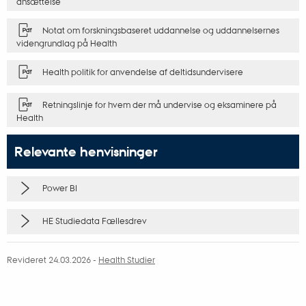
ansættelse
Notat om forskningsbaseret uddannelse og uddannelsernes
videngrundlag på Health
Health politik for anvendelse af deltidsundervisere
Retningslinje for hvem der må undervise og eksaminere på
Health
Relevante henvisninger
Power BI
HE Studiedata Fællesdrev
Revideret 24.03.2026
-
Health Studier