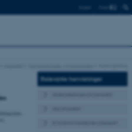
Find
English
Aarhus BSS
Motiverende studie- og læringsmiljøer
Studievejledning
Relevante henvisninger
Studievejledningen på Aarhus BSS
des
Styrk dit studieliv
fdelingsleder,
re),
Er du blevet krænket eller chikaneret?