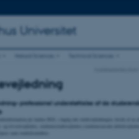
hus Universitet
h
Natural Sciences
Technical Sciences
Kvalitetsarbejdet på AU
evejledning
edning– professionel understøttelse af de studeren
b
dieinformation på Aarhus BSS, i daglig tale studievejledningen, består af en a
e- og trivselsvejledere, studenterstudievejledere (studenteransatte deltidsvejlede
pere samt studieformidlere.