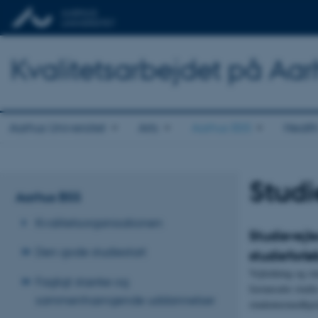
Kvalitetsarbejdet på Aar
Aarhus Universitet
Arts
Aarhus BSS
Healt
Studi
Aarhus BSS
Kvalitetsorganisationen
Studievejl
Den gode studiestart
studieforlø
Vejledning og stu
Fagligt stærke og
fastansatte studi
sammenhængende uddannelser
studentermedhjæl