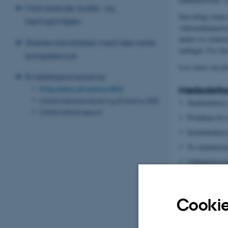
Motiverende studie- og
Den årlige status
læringsmiljøer
videreuddannelse
anden vis relate
Stærke kandidater med relevante
undtaget. For dis
kompetencer
Læs mere om prin
Kvalitetsprocesserne
Mødedelta
Årlig status på Aarhus BSS
Uddannelsesevaluering på Aarhus BSS
Studieleder(e)
Uddannelsesrapport
Prodekan for 
Institutleder(e
To studenterr
Uddannelsesr
Rådgiver i de
Evt. faglige k
Cookie
Data, dial
Grundlaget for kv