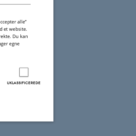
ccepter alle”
 et website.
irekte. Du kan
uger egne
UKLASSIFICEREDE
Uklassificerede