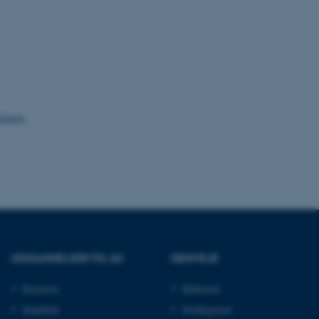
ere nogle
rer uden disse
ensen.
 vores CMS-udbyder,
identificere en backend-
bruger er logget ind i
rbundet med Typo3-
emet. Det bruges generelt
ntifikator for at gøre det
præferencer, men i mange
UDDANNELSER PÅ AU
GENVEJE
 ikke nødvendigt, da det
lt af platformen, skønt
webstedsadministratorer. I
Bachelor
Bibliotek
dstillet til at blive
en browsersession. Det
Kandidat
Studieportal
entifikator i stedet for