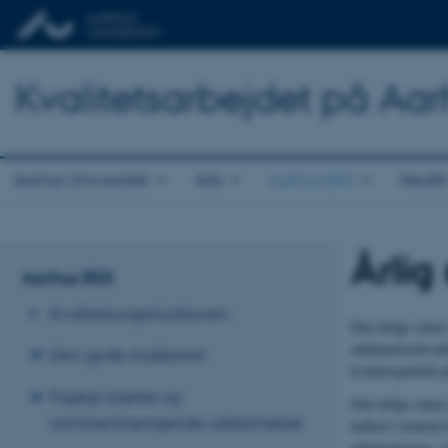
Kvalitetsarbejdet på Aar
Aarhus Universitet
Arts
Aarhus BSS
Healt
Årlig
Aarhus BSS
Kvalitetsorganisationen
Den årlige statu
uddannelseskvali
Den gode studiestart
kvalitetspolitik
Fagligt stærke og
Den årlige status
sammenhængende uddannelser
helhed i forhold 
uddannelserne, s