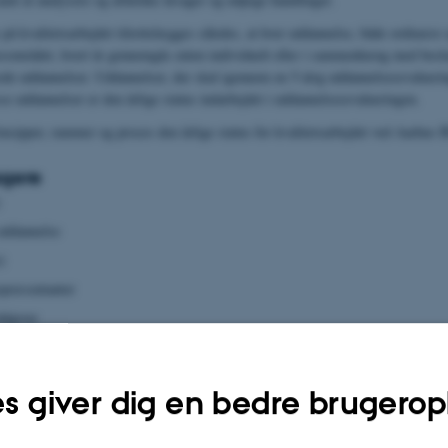
 på kvalitetsarbejdet tilrettelægges således, at hver uddannelse, både ordinære 
sområdet, hvert år gennemgås enten individuelt eller i sammenhæng med beslæ
rede uddannelser. Uddannelser, der skal igennem en 5-årig uddannelsesevalueri
se uddannelser er den årlige status indarbejdet i uddannelsesevalueringen.
cipper, rammer og proces den årlige status for kvalitetsarbejdet ved Aarhus B
gere
uddannelse
)
epræsentanter
ådgiver
kanatet
oordinatorer eller sekretariatsledere fra institutterne
s giver dig en bedre brugerop
og og opfølgning
alitetsarbejdet på alle niveauer er et samspil mellem data, dialog og opfølgnin