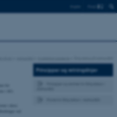
Find
English
et på AU
Aarhus BSS
Kvalitetsprocesserne
Årlig status på Aarhus BSS
Principper og retningslinjer
Principper og rammer for årlig status v.
mer for
Aarhus BSS
rne i AUs
Proces for årlig status v. Aarhus BSS
serne i deres
dfordringer ved