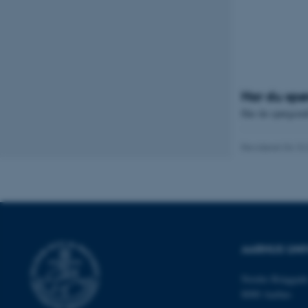
Nødvendige cooki
grundlæggende fu
cookies.
Har du spø
Har du spørgsmål
Navn
Revideret 04.10
be_typo_user
fe_typo_user
AARHUS UNI
Nordre Ringgade
8000 Aarhus