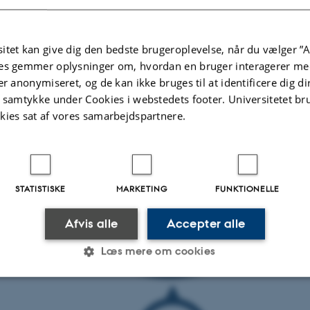
ler på et oplyst grundlag og kan følge resultaterne af kvalitetsarbejdet over tid.
itet kan give dig den bedste brugeroplevelse, når du vælger ”A
es gemmer oplysninger om, hvordan en bruger interagerer med
er anonymiseret, og de kan ikke bruges til at identificere dig d
t samtykke under Cookies i webstedets footer. Universitetet br
kies sat af vores samarbejdspartnere.
STATISTISKE
MARKETING
FUNKTIONELLE
Afvis alle
Accepter alle
Læs mere om cookies
Statistiske
Marketing
Funktionelle