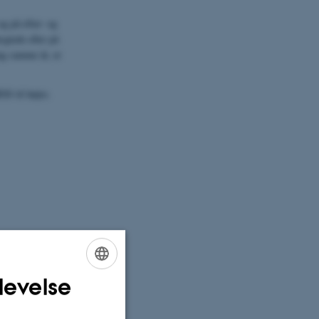
og på efter- og
gtede eller på
ng samme år, er
SS til højre.
levelse
ENGLISH
DANISH
g. Formålet er at