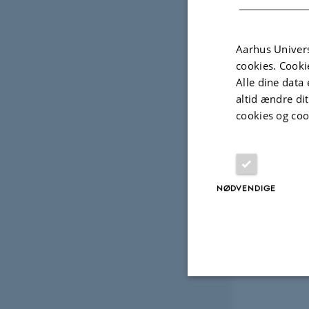
sikre, at vi hand
Aarhus Univers
cookies. Cooki
Alle dine data 
altid ændre di
cookies og coo
NØDVENDIGE
Nødvendige