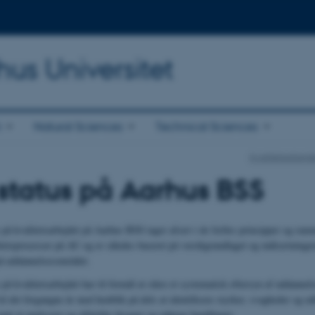
hus Universitet
h
Natural Sciences
Technical Sciences
Kvalitetsarbejd
 status på Aarhus BSS
s på kvalitetsarbejdet på Aarhus BSS tager afsæt i de fælles principper og ram
tetsprocesser på AU og er således baseret på værdigrundlaget og målsætninge
 på uddannelsesområdet.
 på kvalitetsarbejdet har til formål at sikre et systematisk eftersyn af uddannel
til det forgangne år med henblik på dels at identificere styrker, svagheder og u
amt at analysere og afdække årsager og udpege handlinger.