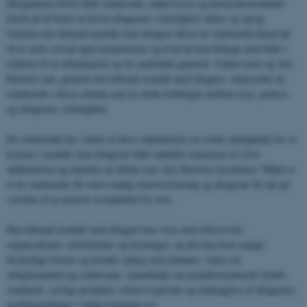
Herigennem bliver både studerende, undervisere og karrierekonsulenter
klædt på til bedre at forstå aftagernes virkelighed, behov og sprog.
Gennem den løbende kontakt med aftagere bliver de studerende klædt på
til at sætte ord på egne kompetencer og hvad de kan bidrage med både i
relation til en arbejdsgiver og til samfundet generelt. Undervisere og Arts
Karriere kan, gennem den løbende kontakt med aftagere, understøtte de
studerende i deres arbejde med at skabe koblingen mellem teori, praksis
og aftagernes virkelighed.
De studerende har i løbet af deres uddannelser en række muligheder for at
komme i kontakt med aftagerne både indenfor rammerne af selve
uddannelsen og indenfor de tilbud som Arts Karriere fasciliterer. Målet er
at de studerende får størst mulig (karriere)læring og aftagerne får øje på
værdien af at ansætte en kandidat fra Arts.
Den løbende kontakt med aftagere kan være med erhvervsliv,
organisationer, institutioner og foreninger, og den kan have mange
forskellige former og formål; oplæg med alumner, viden om
arbejdsmarked og studerende, samarbejde om projektorienterede forløb,
studiejob, særlige projekter, erhvervsspeciale og inddragelse af aftagernes
problemstillinger i undervisningen mv.