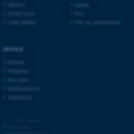
Fakulteter
Ingeniør
Kontakt og kort
Ph.d.
JSESSIONID
Oracle Corporation
.au.dk
Ledige stillinger
Efter- og videreuddannelse
ARRAffinity
Microsoft Corporation
GENVEJE
.mitstudie.au.dk
Bibliotek
Studieportal
Ph.d.-portal
esctx
Microsoft Corporation
.login.microsoftonline.com
Medarbejderportal
Alumneportal
fpc
Microsoft Corporation
login.microsoftonline.com
__cf_bm
Cloudflare Inc.
.pure.au.dk
©
—
Cookies på au.dk
Privatlivspolitik
Tilgængelighedserklæring