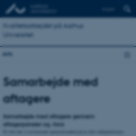
English
Kvalitetsarbejdet på Aarhus
Universitet
Arts
Samarbejde med
aftagere
Samarbejde med aftagere gennem
aftagerpaneler og –fora
På Arts har vi en konstant opmærksomhed på at sikre uddannelsernes