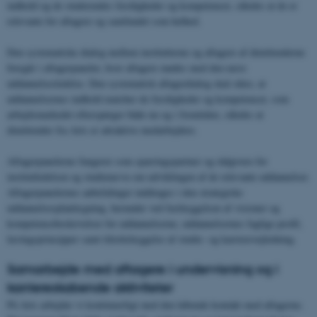
indhold og de studerendes færdigheder og kompetencer, således at de er
relevante for aftagere og samfundet som helhed.
Den systematiske dialog mellem institutterne og aftagere af dimittenderne
foregår i aftagerpaneler, hvor aftagere mødes med den nære
uddannelsesledelse. Den systematisk aftagerdialog skal sikre, at
uddannelsernes indhold matcher de færdigheder og kompetencer, som
arbejdsmarkedet efterspørger både nu og i fremtiden, således at
dimittender fra Arts er attraktive medarbejdere.
Aftagerpanelerne fungerer som sparringspartner og rådgivere for
institutledelsen og studienævn om udviklingen af de relevante uddannelser.
Aftagerpanelernes anbefalinger inddrages i den strategiske
uddannelsesplanlægning, herunder ved fastlæggelsen af visioner og
kompetencebeskrivelser for uddannelserne, uddannelsernes faglige profil,
læringsprincipper samt tilrettelæggelse af studie- og karrierevejledning.
Samarbejde med aftagere i undervisning og i
karriereskabende aktiviteter
På Arts arbejder vi kontinuerligt med den løbende kontakt med aftagerne.