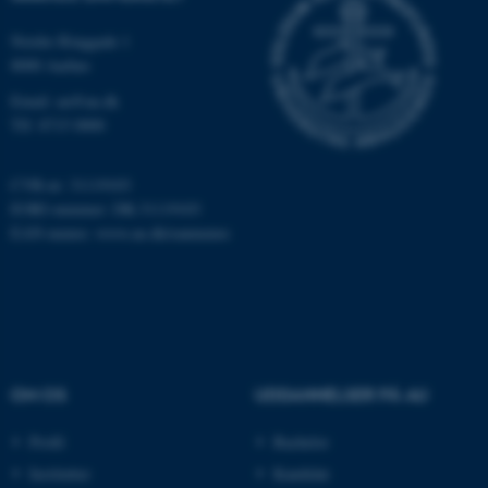
be_typo_user
TYPO3 Association
.au.dk
Nordre Ringgade 1
8000 Aarhus
Email: au@au.dk
fe_typo_user
Typo3 Association
Tlf: 8715 0000
.au.dk
CVR-nr: 31119103
EORI-nummer: DK-31119103
EAN-numre:
www.au.dk/eannumre
OM OS
UDDANNELSER PÅ AU
ASP.NET_SessionId
Microsoft Corporation
Profil
Bachelor
.au.dk
Institutter
Kandidat