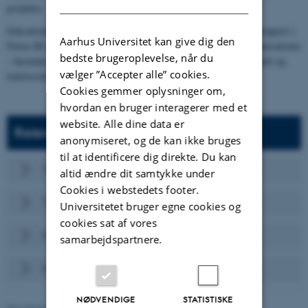
projekter.
Educational Development and Analysis udarbejder årligt en temarapport i
Aarhus Universitet kan give dig den
Power BI om studerendes samarbejde med virksomheder og organisationer
bedste brugeroplevelse, når du
– herunder specialesamarbejder – som understøtter kvalitetsarbejdet og
vælger ”Accepter alle” cookies.
ledelsesinformationen.
Cookies gemmer oplysninger om,
hvordan en bruger interagerer med et
website. Alle dine data er
Relevante henvisninger
anonymiseret, og de kan ikke bruges
til at identificere dig direkte. Du kan
Til studerende om erhvervsspecialer på Arts
altid ændre dit samtykke under
Cookies i webstedets footer.
Til medarbejdere om erhvervsspecialer på Arts
Universitetet bruger egne cookies og
cookies sat af vores
Erhvervsspecialer for aftagere på Arts
samarbejdspartnere.
Eksempler på erhvervsspecialer
NØDVENDIGE
STATISTISKE
Revideret 04.06.2026
-
Arts Uddannelseskvalitet