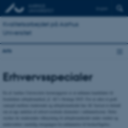
English
Kvalitetsarbejdet på Aarhus
Universitet
Arts
Erhvervsspecialer
En af Aarhus Universitets kerneopgaver er at uddanne kandidater til
fremtidens arbejdsmarked, jf. AU’s Strategi 2025. For at sikre et godt
samspil mellem studerende og arbejdsmarkedet har AU fastsat et delmål
om at øge andelen af erhvervsrettede elementer i uddannelserne. Dette
styrker de studerendes tilknytning til arbejdsmarkedet under studiet og
understøtter samtidig overgangen fra uddannelse til beskæftigelse.