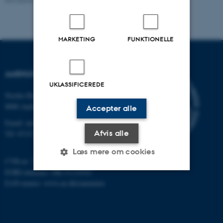
MARKETING
FUNKTIONELLE
AARHUS UNIVERSITET
UKLASSIFICEREDE
Nordre Ringgade 1
8000 Aarhus
Accepter alle
Email: au@au.dk
Afvis alle
Tlf: 8715 0000
Læs mere om cookies
CVR-nr: 31119103
EORI-nummer: DK-31119103
EAN-numre:
www.au.dk/eannumre
Nødvendige
Statistiske
Marketing
Funktionelle
Uklassificerede