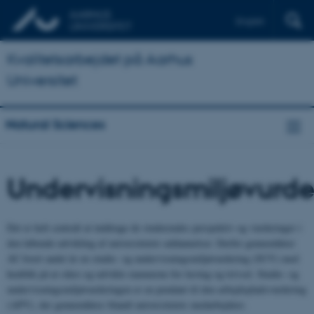
English
Kvalitetsarbejdet på Aarhus
Universitet
Natural Sciences
Undervisningsmiljøvurde
Det er helt centralt at inddrage de studerendes perspektiv og vurderinger i
den løbende udvikling af universitetets uddannelser. Derfor gennemfører
AU hvert andet år en studie- og undervisningsmiljøvurdering (SUV) med
henblik på at sikre og udvikle rammerne for læring og trivsel. Studie- og
undervisningsmiljøvurderingen er en pendant til den arbejdspladsvurdering
(APV), der gennemføres blandt universitetets medarbejdere.