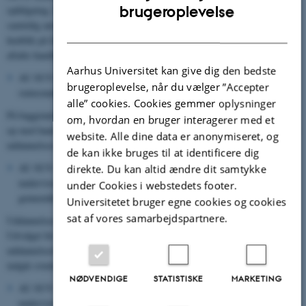
ENGLISH
brugeroplevelse
opfølgning. Den aktør, der har ansvar for et element i handleplanen, har
samtidig ansvar for inddragelse af relevante aktører og organer med
DANISH
henblik på fælles forståelse, sikring af ressourcer og iværksættelse af
aftalte handlinger og udviklingsinitiativer.
Aarhus Universitet kan give dig den bedste
AU SUV: Der følges op i forbindelse med uddannelsernes årlige
brugeroplevelse, når du vælger ”Accepter
statusmøder.
alle” cookies. Cookies gemmer oplysninger
På baggrund af de uddannelsesnære handleplaner følger fakultetsledelsen
om, hvordan en bruger interagerer med et
op med handleplan for initiativer på fakultetsniveau, der indgår i den årlige
website. Alle dine data er anonymiseret, og
uddannelsesrapport for fakultetet.
de kan ikke bruges til at identificere dig
AU SUV: I uddannelsesrapporten tilføjes en vurdering af studie- og
direkte. Du kan altid ændre dit samtykke
undervisningsmiljøet for fakultetets uddannelser baseret på den
under Cookies i webstedets footer.
gennemførte studie- og undervisningsmiljøvurdering.
Universitetet bruger egne cookies og cookies
sat af vores samarbejdspartnere.
Uddannelsesrapporterne med handleplaner på fakultetsniveau drøftes i
Udvalget for Uddannelse, der på det grundlag udarbejder en
uddannelsesberetning med samlet status for uddannelseskvalitet, hvori der
indgår eventuelle handleplaner for universitetsniveauet.
NØDVENDIGE
STATISTISKE
MARKETING
AU SUV: I uddannelsesberetningen tilføjes en vurdering af studie- og
undervisningsmiljøet for universitetets uddannelser baseret på den