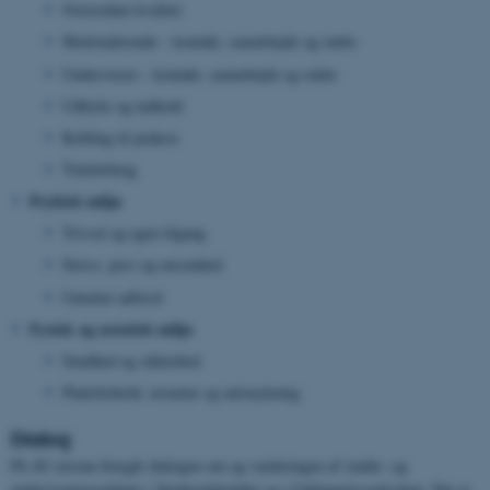
Overordnet kvalitet
Medstuderende – kontakt, samarbejde og støtte
Undervisere – kontakt, samarbejde og støtte
Udbytte og indhold
Kobling til praksis
Tidsforbrug
Psykisk miljø
Trivsel og egen tilgang
Stress, pres og ensomhed
Uønsket adfærd
Fysisk og æstetisk miljø
Sundhed og sikkerhed
Pladsforhold, inventar og udsmykning
Dialog
På AU-niveau foregår dialogen om og vurderingen af studie- og
undervisningsmiljøer i Studiemiljørådet og i Uddannelsesudvalget. Det er