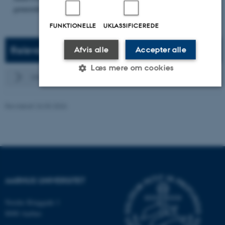
gennemførte studie- og undervisningsmiljøvurdering.
FUNKTIONELLE
UKLASSIFICEREDE
Relevante henvisninger
Afvis alle
Accepter alle
Læs mere om cookies
Undervisningsmiljøvurderinger på Natural Sciences
Revideret 24.03.2026
Nødvendige
Statistiske
Marketing
Funktionelle
Uklassificerede
Nødvendige cookies hjælper med at
gøre hjemmesiden brugbar ved at
AARHUS UNIVERSITET
aktivere nogle grundlæggende
Nordre Ringgade 1
funktioner som navigation mm.
8000 Aarhus
Hjemmesiden kan ikke fungerer