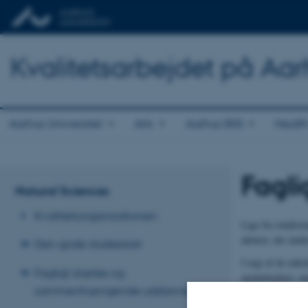
Kvalitetsarbejdet på Aar
Aarhus Universitet
Arts
Aarhus BSS
Healt
Fagli
Natural Sciences
Kvalitetsorganisationen
Lige fra studiest
aktører, der und
Den gode studiestart
I regi af de enke
Fagligt stærke og
medarbejdere, me
sammenhængende uddannelser
hjælpeunderviser
Sciences er gener