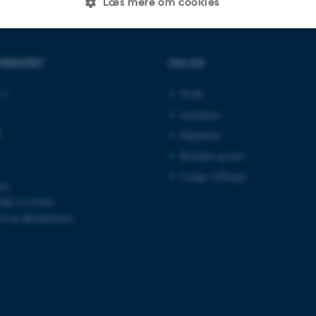
Læs mere om cookies
Statistiske
Marketing
Funktionelle
VERSITET
OM OS
 1
Profil
Institutter
es hjælper med at gøre hjemmesiden brugbar ved at aktiv
nktioner som navigation mm. Hjemmesiden kan ikke funge
k
Fakulteter
Kontakt og kort
Ledige stillinger
03
DK-31119103
Udbyder / Domæne
Udløb
Beskrivelse
w.au.dk/eannumre
30
Denne cookie sættes af
TYPO3 Association
minutter
TYPO3, og bruges til at 
.au.dk
session, når en backend-
TYPO3 eller Frontend.
30
Dette cookienavn er fo
Typo3 Association
minutter
webindholdsstyringssyst
.au.dk
som en brugersessionside
muligt at gemme bruger