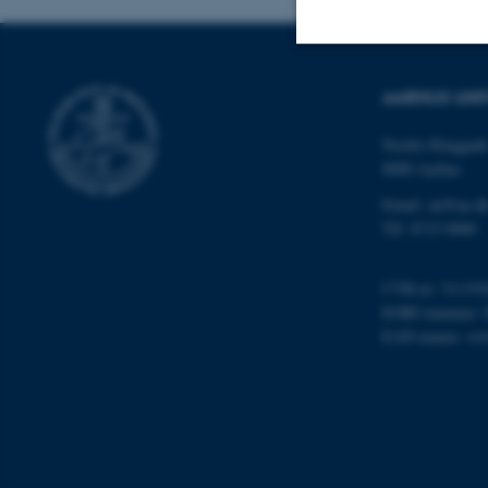
Nødvendige
AARHUS UNI
Nordre Ringgade
8000 Aarhus
Nødvendige cooki
grundlæggende fu
Email: au@au.d
Tlf: 8715 0000
cookies.
CVR-nr: 311191
EORI-nummer: 
Navn
EAN-numre:
ww
be_typo_user
fe_typo_user