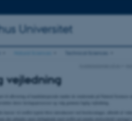
hus Universitet
h
Natural Sciences
Technical Sciences
Kvalitetsarbejdet på AU
Nat
g vejledning
art til aflevering af kandidatspeciale møder de studerende på Natural Sciences 
erstøtter deres læringsprocesser og valg gennem faglig vejledning.
lte kurser vil stoffet typisk blive introduceret ved forelæsninger, afholdt af vid
ns der arbejdes mere dybtgående med stoffet på mindre øvelseshold varetaget 
e (instruktorer), som typisk er ældre studerende eller phd-studerende. Underv
elt let tilgængelige og de studerende har mulighed for at søge faglig vejlednin