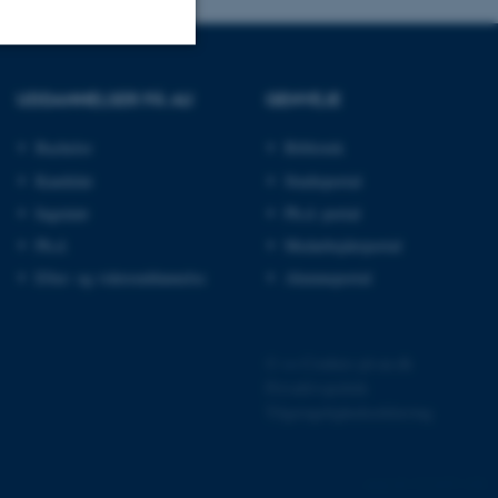
Uklassificerede
UDDANNELSER PÅ AU
GENVEJE
Bachelor
Bibliotek
Kandidat
Studieportal
ere nogle
rer uden disse
Ingeniør
Ph.d.-portal
Ph.d.
Medarbejderportal
Efter- og videreuddannelse
Alumneportal
©
—
Cookies på au.dk
 vores CMS-udbyder,
identificere en backend-
Privatlivspolitik
bruger er logget ind i
Tilgængelighedserklæring
rbundet med Typo3-
emet. Det bruges generelt
ntifikator for at gøre det
1511697 / i40
præferencer, men i mange