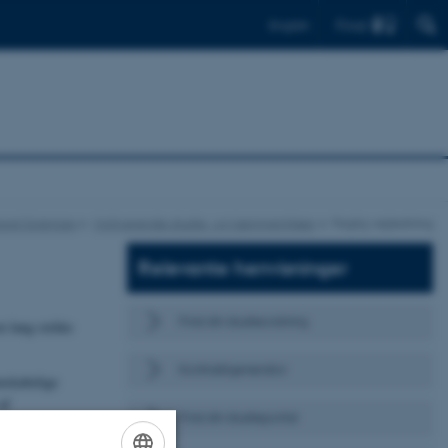
Find
English
ural Sciences
Motiverende studie- og læringsmiljøer
Faglig vejledning
Relevante henvisninger
Find din studieordning
en lang række
Kontraktgenerator
enskabelige
af
Find din studieportal
iserne på Natural
g både i og uden